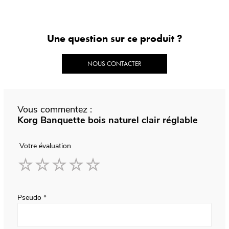
Une question sur ce produit ?
NOUS CONTACTER
Vous commentez :
Korg Banquette bois naturel clair réglable
Votre évaluation
1
2
3
4
5
star
stars
stars
stars
stars
Pseudo