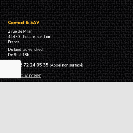
Contact & SAV
2 rue de Milan
44470
Thouaré-sur-Loire
France
Du lundi au vendredi
De 9h à 18h
02 72 24 05 35
(Appel non surtaxé)
NOUS ÉCRIRE
Assistance
Guides d'achat
Questions des musiciens
Modes de livraison
Modes de paiement