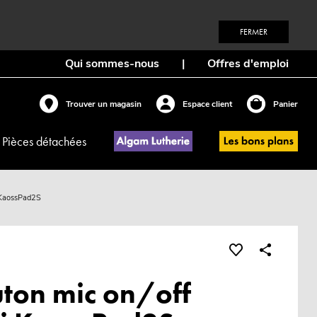
FERMER
Qui sommes-nous
|
Offres d'emploi
Trouver un magasin
Espace client
Panier
Pièces détachées
i KaossPad2S
ton mic on/off