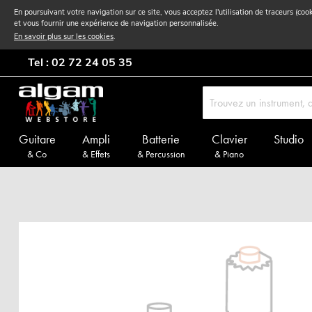
En poursuivant votre navigation sur ce site, vous acceptez l'utilisation de traceurs (coo
et vous fournir une expérience de navigation personnalisée.
En savoir plus sur les cookies
.
Tel : 02 72 24 05 35
Guitare
Ampli
Batterie
Clavier
Studio
& Co
& Effets
& Percussion
& Piano