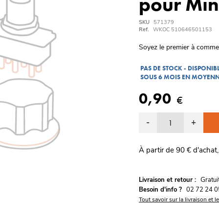
pour Min
SKU
571379
Ref.
WKOC 510646501153
Soyez le premier à comme
PAS DE STOCK - DISPONI
SOUS 6 MOIS EN MOYEN
0,90
€
-
+
À partir de 90 € d'achat,
G
Livraison et retour :
ratu
Besoin d'info ?
02 72 24 0
Tout savoir sur la livraison et l