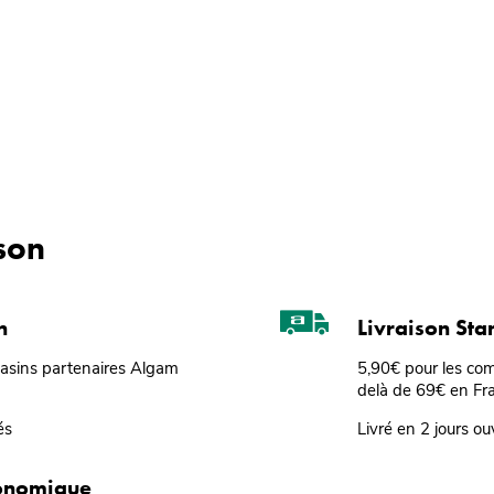
ison
n
Livraison St
gasins partenaires Algam
5,90€ pour les co
delà de 69€ en Fr
és
Livré en 2 jours ou
conomique