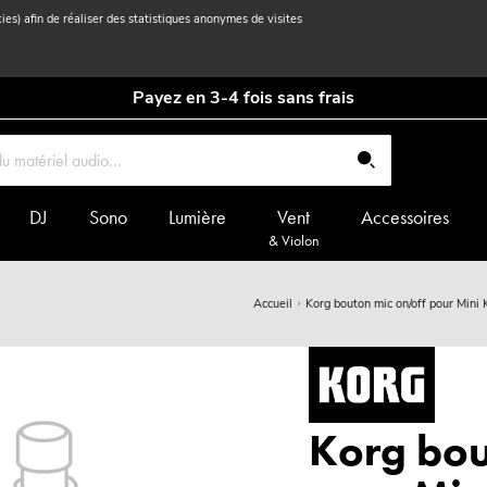
kies) afin de réaliser des statistiques anonymes de visites
Payez en 3-4 fois sans frais
DJ
Sono
Lumière
Vent
Accessoires
& Violon
Accueil
Korg bouton mic on/off pour Min
Korg bou