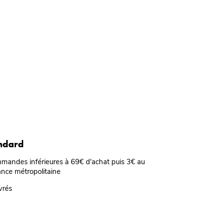
andard
mmandes inférieures à 69€ d'achat puis 3€ au
ance métropolitaine
vrés