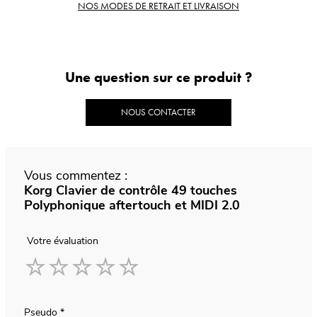
NOS MODES DE RETRAIT ET LIVRAISON
Une question sur ce produit ?
NOUS CONTACTER
Vous commentez :
Korg Clavier de contrôle 49 touches
Polyphonique aftertouch et MIDI 2.0
Votre évaluation
1
2
3
4
5
star
stars
stars
stars
stars
Pseudo