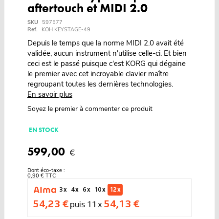
aftertouch et MIDI 2.0
SKU
597577
Ref.
KOH KEYSTAGE-49
Depuis le temps que la norme MIDI 2.0 avait été
validée, aucun instrument n'utilise celle-ci. Et bien
ceci est le passé puisque c'est KORG qui dégaine
le premier avec cet incroyable clavier maître
regroupant toutes les dernières technologies.
En savoir plus
Soyez le premier à commenter ce produit
EN STOCK
599,00
€
Dont éco-taxe :
0,90 € TTC
3 x
4 x
6 x
10 x
12 x
54,23 €
54,13 €
puis 11 x