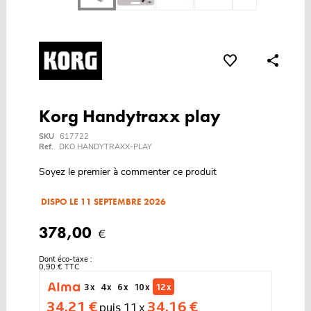
Korg Handytraxx play
SKU
617722
Ref.
DKO HANDYTRAXX-PLAY
Soyez le premier à commenter ce produit
DISPO LE 11 SEPTEMBRE 2026
378,00
€
Dont éco-taxe :
0,90 € TTC
3 x
4 x
6 x
10 x
12 x
34,21 €
34,16 €
puis 11 x