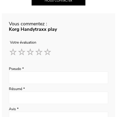
NOUS CONTACTER
Vous commentez :
Korg Handytraxx play
Votre évaluation
1
2
3
4
5
star
stars
stars
stars
stars
Pseudo
Résumé
Avis