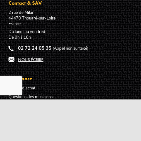
Contact & SAV
2 rue de Milan
44470
Thouaré-sur-Loire
France
Du lundi au vendredi
De 9h à 18h
02 72 24 05 35
(Appel non surtaxé)
NOUS ÉCRIRE
Assistance
Guides d'achat
Questions des musiciens
Modes de livraison
Modes de paiement
Retours produits
Garanties produits
Service après vente