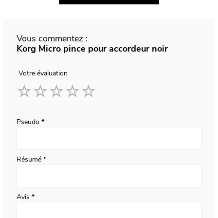
Vous commentez :
Korg Micro pince pour accordeur noir
Votre évaluation
1
2
3
4
5
star
stars
stars
stars
stars
Pseudo
Résumé
Avis