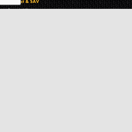
Contact & SAV
2 rue de Milan
44470
Thouaré-sur-Loire
France
Du lundi au vendredi
De 9h à 18h
02 72 24 05 35
(Appel non surtaxé)
NOUS ÉCRIRE
Assistance
Guides d'achat
Questions des musiciens
Modes de livraison
Modes de paiement
Retours produits
Garanties produits
Service après vente