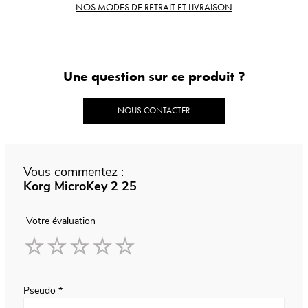
NOS MODES DE RETRAIT ET LIVRAISON
Une question sur ce produit ?
NOUS CONTACTER
Vous commentez :
Korg MicroKey 2 25
Votre évaluation
1
2
3
4
5
star
stars
stars
stars
stars
Pseudo