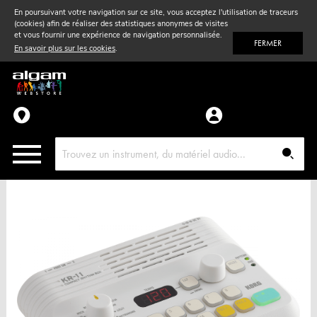
En poursuivant votre navigation sur ce site, vous acceptez l'utilisation de traceurs
(cookies) afin de réaliser des statistiques anonymes de visites
Vent
& Violon
et vous fournir une expérience de navigation personnalisée.
FERMER
En savoir plus sur les cookies
.
Accessoires
Pièces détachées