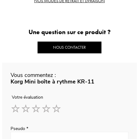
NOS MODES DE RETRAIT ET LIVRAISON
Une question sur ce produit ?
NOUS CONTACTER
Vous commentez :
Korg Mini boîte à rythme KR-11
Votre évaluation
1
2
3
4
5
star
stars
stars
stars
stars
Pseudo