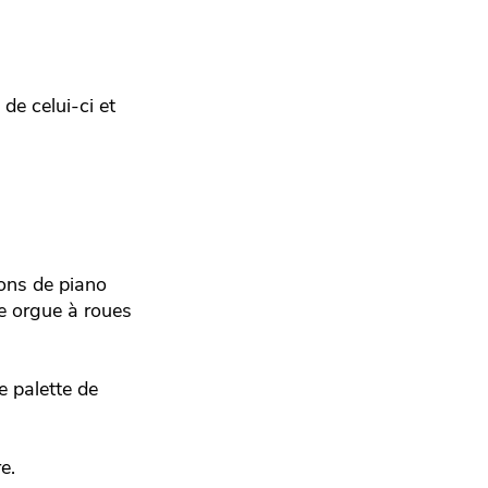
de celui-ci et
ons de piano
e orgue à roues
e palette de
e.