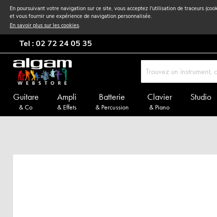
En poursuivant votre navigation sur ce site, vous acceptez l'utilisation de traceurs (coo
et vous fournir une expérience de navigation personnalisée.
En savoir plus sur les cookies
.
Tel : 02 72 24 05 35
Guitare
Ampli
Batterie
Clavier
Studio
& Co
& Effets
& Percussion
& Piano