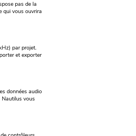
ispose pas de la
e qui vous ouvrira
kHz) par projet.
porter et exporter
 des données audio
u Nautilus vous
 de contrôleurs