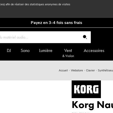
kies) afin de réaliser des statistiques anonymes de visites
Payez en 3-4 fois sans frais
DJ
Sono
Lumière
Vent
Accessoires
& Violon
Accueil
Webstore
Clavier
Synthétiseu
Korg Nau