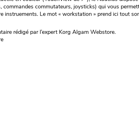
s, commandes commutateurs, joysticks) qui vous permett
re instruements. Le mot « workstation » prend ici tout so
re rédigé par l’expert
Korg
Algam Webstore.
re