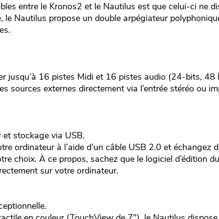
bles entre le Kronos2 et le Nautilus est que celui-ci ne d
e, le Nautilus propose un double arpégiateur polyphoniqu
es.
er jusqu’à 16 pistes Midi et 16 pistes audio (24-bits, 48 
s sources externes directement via l’entrée stéréo ou im
 et stockage via USB.
otre ordinateur à l’aide d’un câble USB 2.0 et échangez
re choix. À ce propos, sachez que le logiciel d’édition d
irectement sur votre ordinateur.
eptionnelle.
actile en couleur (TouchView de 7"), le Nautilus dispose