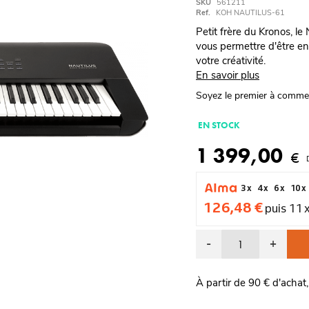
SKU
561211
Ref.
KOH NAUTILUS-61
Petit frère du Kronos, le
vous permettre d'être en
votre créativité.
En savoir plus
Soyez le premier à comme
EN STOCK
1 399,00
€
3 x
4 x
6 x
10 x
126,48 €
puis 11 
-
+
À partir de 90 € d'achat,