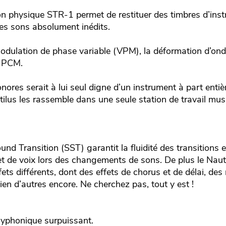
on physique STR-1 permet de restituer des timbres d’ins
des sons absolument inédits.
dulation de phase variable (VPM), la déformation d’on
r PCM.
res serait à lui seul digne d’un instrument à part entiè
lus les rassemble dans une seule station de travail musi
d Transition (SST) garantit la fluidité des transitions 
t de voix lors des changements de sons. De plus le Naut
fets différents, dont des effets de chorus et de délai, de
ien d’autres encore. Ne cherchez pas, tout y est !
lyphonique surpuissant.