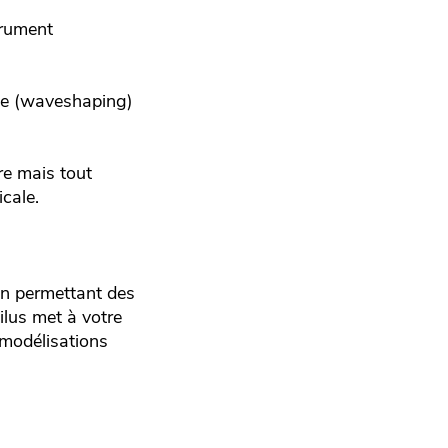
trument
de (waveshaping)
re mais tout
cale.
en permettant des
ilus met à votre
s modélisations