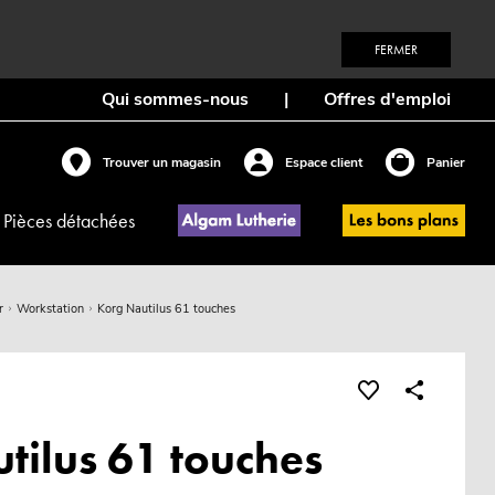
FERMER
Qui sommes-nous
|
Offres d'emploi
Trouver un magasin
Espace client
Panier
Pièces détachées
r
Workstation
Korg Nautilus 61 touches
tilus 61 touches