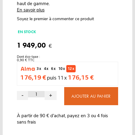
haut de gamme.
En savoir plus
Soyez le premier à commenter ce produit
EN STOCK
1 949,00
€
Dont éco-taxe :
0,90 € TTC
3 x
4 x
6 x
10 x
12 x
176,19 €
176,15 €
puis 11 x
-
+
AJOUTER AU PANIER
À partir de 90 € d'achat, payez en 3 ou 4 fois
sans frais