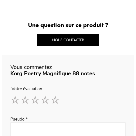
Une question sur ce produit ?
NOUS CONTACTER
Vous commentez :
Korg Poetry Magnifique 88 notes
Votre évaluation
1
2
3
4
5
star
stars
stars
stars
stars
Pseudo