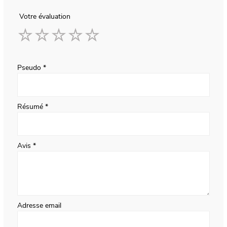
Votre évaluation
1
2
3
4
5
star
stars
stars
stars
stars
Pseudo
Résumé
Avis
Adresse email