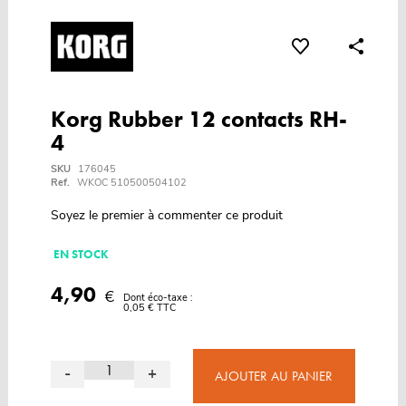
Korg Rubber 12 contacts RH-
4
SKU
176045
Ref.
WKOC 510500504102
Soyez le premier à commenter ce produit
EN STOCK
4,90
€
Dont éco-taxe :
0,05 € TTC
-
+
AJOUTER AU PANIER