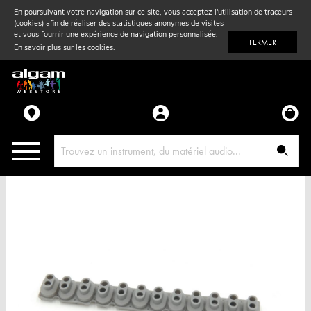
En poursuivant votre navigation sur ce site, vous acceptez l'utilisation de traceurs
(cookies) afin de réaliser des statistiques anonymes de visites
Vent
& Violon
et vous fournir une expérience de navigation personnalisée.
FERMER
En savoir plus sur les cookies
.
Accessoires
Pièces détachées