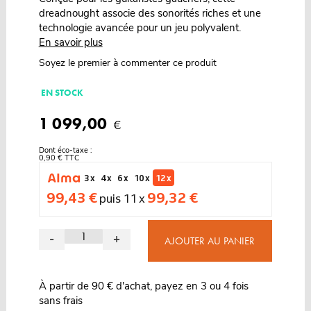
dreadnought associe des sonorités riches et une
technologie avancée pour un jeu polyvalent.
En savoir plus
Soyez le premier à commenter ce produit
EN STOCK
1 099,00
€
Dont éco-taxe :
0,90 € TTC
3 x
4 x
6 x
10 x
12 x
99,43 €
99,32 €
puis 11 x
-
+
AJOUTER AU PANIER
À partir de 90 € d'achat, payez en 3 ou 4 fois
sans frais