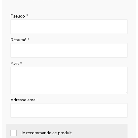
1
2
3
4
5
star
stars
stars
stars
stars
Pseudo
Résumé
Avis
Adresse email
Je recommande ce produit