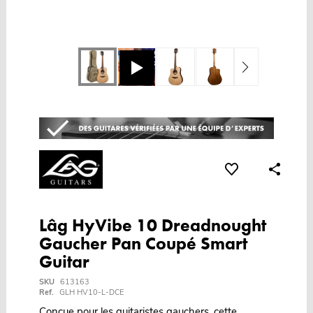
Lâg HyVibe 10 Dreadnought
Gaucher Pan Coupé Smart
Guitar
SKU
613163
Ref.
GLH HV10-L-DCE
Conçue pour les guitaristes gauchers, cette