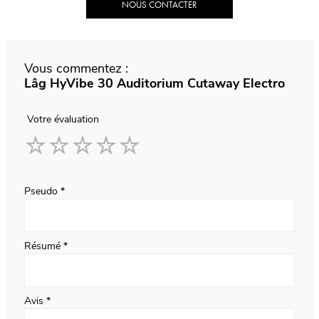
NOUS CONTACTER
Vous commentez :
Lâg HyVibe 30 Auditorium Cutaway Electro
Votre évaluation
1
2
3
4
5
star
stars
stars
stars
stars
Pseudo
Résumé
Avis