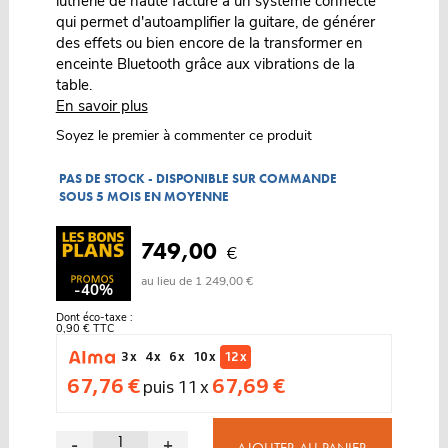
lutherie de haute facture à un système connecté
qui permet d'autoamplifier la guitare, de générer
des effets ou bien encore de la transformer en
enceinte Bluetooth grâce aux vibrations de la
table.
En savoir plus
Soyez le premier à commenter ce produit
PAS DE STOCK - DISPONIBLE SUR COMMANDE
SOUS 5 MOIS EN MOYENNE
749,00
€
au lieu de 1 249,00 €
-40%
Dont éco-taxe :
0,90 € TTC
3 x
4 x
6 x
10 x
12 x
67,76 €
67,69 €
puis 11 x
-
+
AJOUTER AU PANIER