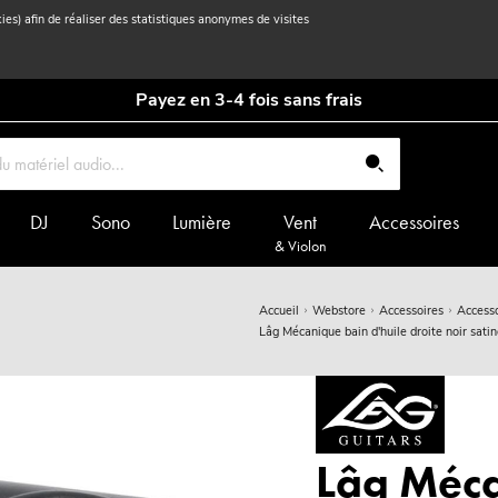
kies) afin de réaliser des statistiques anonymes de visites
Payez en 3-4 fois sans frais
DJ
Sono
Lumière
Vent
Accessoires
& Violon
Accueil
Webstore
Accessoires
Accesso
Lâg Mécanique bain d'huile droite noir satin
Lâg Méca