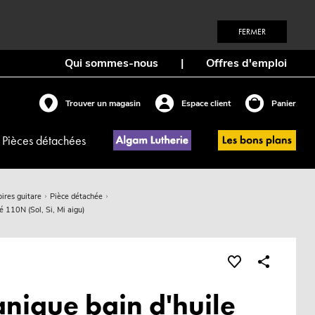
FERMER
Qui sommes-nous
|
Offres d'emploi
Trouver un magasin
Espace client
Panier
Pièces détachées
ires guitare
Pièce détachée
é 110N (Sol, Si, Mi aigu)
nique bain d'huile