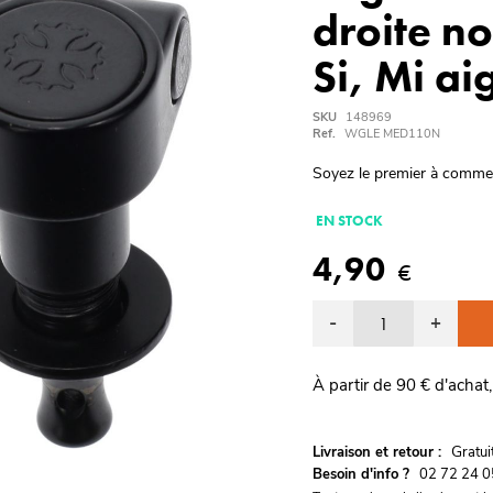
droite no
Si, Mi ai
SKU
148969
Ref.
WGLE MED110N
Soyez le premier à comme
EN STOCK
4,90
€
-
+
À partir de 90 € d'achat,
G
Livraison et retour :
ratu
Besoin d'info ?
02 72 24 0