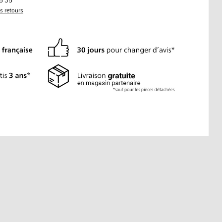
5 35
es retours