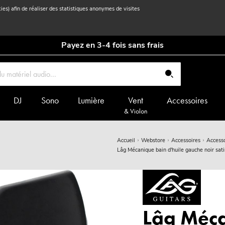
kies) afin de réaliser des statistiques anonymes de visites
Payez en 3-4 fois sans frais
DJ
Sono
Lumière
Vent
Accessoires
& Violon
Accueil
Webstore
Accessoires
Accesso
Lâg Mécanique bain d'huile gauche noir sat
Lâg Méca