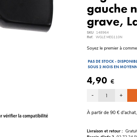
gauche n
grave, La
SKU
148964
Ref.
WGLE MEG110N
Soyez le premier à comme
PAS DE STOCK - DISPONI
SOUS 2 MOIS EN MOYEN
4,90
€
-
+
À partir de 90 € d'achat,
G
Livraison et retour :
ratu