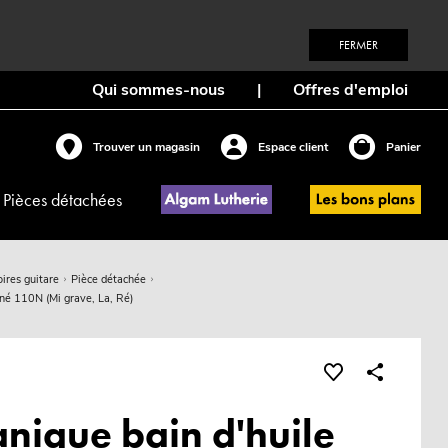
FERMER
Qui sommes-nous
|
Offres d'emploi
Trouver un magasin
Espace client
Panier
Pièces détachées
ires guitare
Pièce détachée
iné 110N (Mi grave, La, Ré)
nique bain d'huile