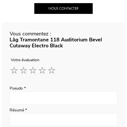
NOUS CONTACTER
Vous commentez :
Lâg Tramontane 118 Auditorium Bevel
Cutaway Electro Black
Votre évaluation
1
2
3
4
5
star
stars
stars
stars
stars
Pseudo
Résumé