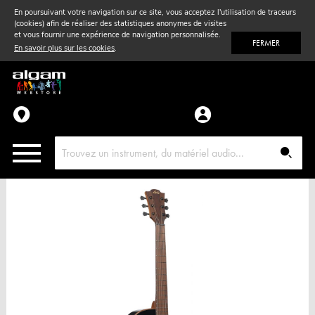
En poursuivant votre navigation sur ce site, vous acceptez l'utilisation de traceurs
(cookies) afin de réaliser des statistiques anonymes de visites
Vent
& Violon
et vous fournir une expérience de navigation personnalisée.
FERMER
En savoir plus sur les cookies
.
Accessoires
Pièces détachées