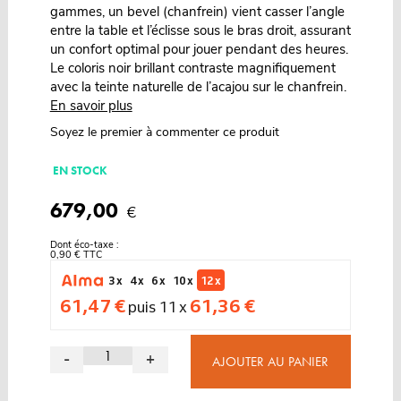
gammes, un bevel (chanfrein) vient casser l’angle
entre la table et l’éclisse sous le bras droit, assurant
un confort optimal pour jouer pendant des heures.
Le coloris noir brillant contraste magnifiquement
avec la teinte naturelle de l’acajou sur le chanfrein.
En savoir plus
Soyez le premier à commenter ce produit
EN STOCK
679,00
€
Dont éco-taxe :
0,90 € TTC
3 x
4 x
6 x
10 x
12 x
61,47 €
61,36 €
puis 11 x
-
+
AJOUTER AU PANIER