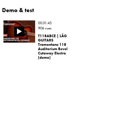
Demo & test
00:01:45
906 vues
T118ABCE | LÂG
GUITARS
Tramontane 118
Auditorium Bevel
Cutaway Electro
[demo]