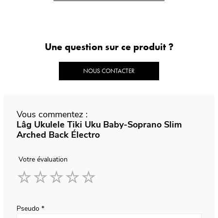
Une question sur ce produit ?
NOUS CONTACTER
Vous commentez :
Lâg Ukulele Tiki Uku Baby-Soprano Slim
Arched Back Électro
Votre évaluation
1
2
3
4
5
star
stars
stars
stars
stars
Pseudo