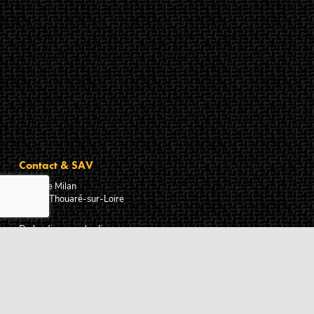
Contact & SAV
2 rue de Milan
44470
Thouaré-sur-Loire
France
Du lundi au vendredi
De 9h à 18h
02 72 24 05 35
(Appel non surtaxé)
NOUS ÉCRIRE