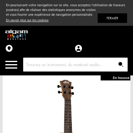
En poursuivant votre navigation sur ce site, vous acceptez l'utilisation de traceurs
(cookies) afin de réaliser des statistiques anonymes de visites
Vent
& Violon
et vous fournir une expérience de navigation personnalisée.
FERMER
En savoir plus sur les cookies
.
Accessoires
Pièces détachées
En housse