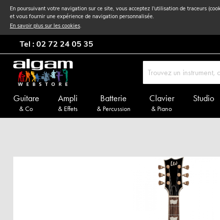
En poursuivant votre navigation sur ce site, vous acceptez l'utilisation de traceurs (coo
et vous fournir une expérience de navigation personnalisée.
En savoir plus sur les cookies
.
Tel : 02 72 24 05 35
Guitare
Ampli
Batterie
Clavier
Studio
& Co
& Effets
& Percussion
& Piano