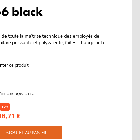
56 black
 de toute la maîtrise technique des employés de
uitare puissante et polyvalente, faites « banger » la
nter ce produit
éco-taxe : 0,90 € TTC
12 x
48,71 €
AJOUTER AU PANIER