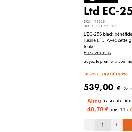
Ltd EC-2
SKU
478518
Ref.
GES EC256-BLK
L’EC-256 black bénéficie
l'usine LTD. Avec cette g
foule !
En savoir plus
Soyez le premier à comme
DISPO LE 28 AOÛT 2026
539,00
€
Dont 
3 x
4 x
6 x
10 x
48,78 €
puis 11 x
-
+