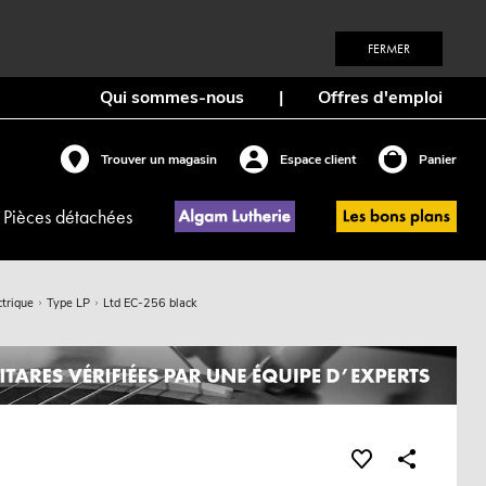
FERMER
Qui sommes-nous
|
Offres d'emploi
Trouver un magasin
Espace client
Panier
Pièces détachées
ctrique
Type LP
Ltd EC-256 black