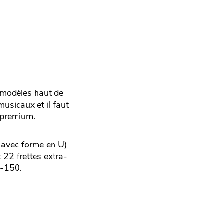
 modèles haut de
usicaux et il faut
é premium.
s(avec forme en U)
 22 frettes extra-
H-150.