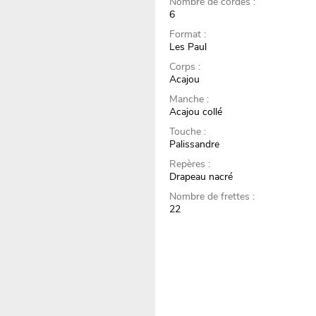
Nombre de cordes :
6
Format :
Les Paul
Corps :
Acajou
Manche :
Acajou collé
Touche :
Palissandre
Repères :
Drapeau nacré
Nombre de frettes :
22