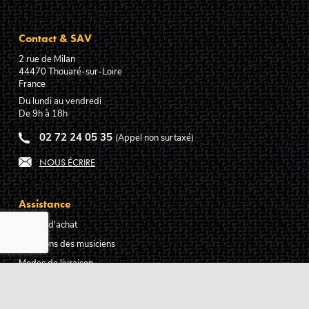
Contact & SAV
2 rue de Milan
44470
Thouaré-sur-Loire
France
Du lundi au vendredi
De 9h à 18h
02 72 24 05 35
(Appel non surtaxé)
NOUS ÉCRIRE
Assistance
Guides d'achat
Questions des musiciens
Modes de livraison
Modes de paiement
Retours produits