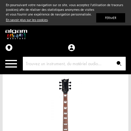
En poursuivant votre navigation sur ce site, vous acceptez l'utilisation de traceurs
(cookies) afin de réaliser des statistiques anonymes de visites
Vent
& Violon
et vous fournir une expérience de navigation personnalisée.
FERMER
En savoir plus sur les cookies
.
Accessoires
Pièces détachées