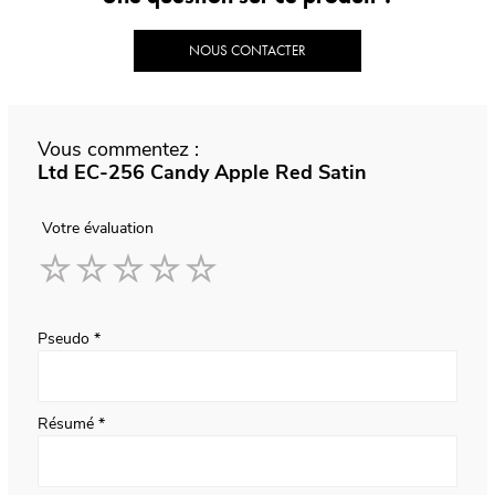
NOUS CONTACTER
Vous commentez :
Ltd EC-256 Candy Apple Red Satin
Votre évaluation
1
2
3
4
5
star
stars
stars
stars
stars
Pseudo
Résumé