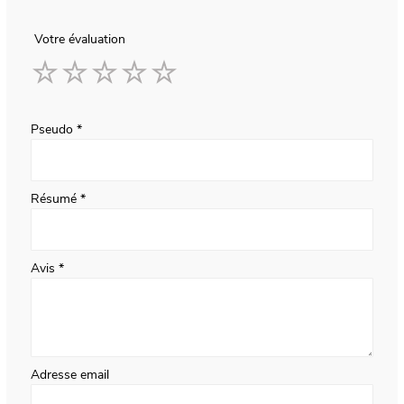
Votre évaluation
1
2
3
4
5
star
stars
stars
stars
stars
Pseudo
Résumé
Avis
Adresse email