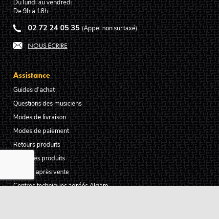
Du lundi au vendredi
De 9h à 18h
02 72 24 05 35
(Appel non surtaxé)
NOUS ÉCRIRE
Assistance
Guides d'achat
Questions des musiciens
Modes de livraison
Modes de paiement
Retours produits
Garanties produits
Service après vente
Centres techniques agréés Algam
Carte des luthiers guitare français
Qui sommes-nous ?