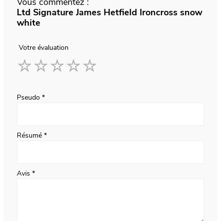
Vous commentez :
Ltd Signature James Hetfield Ironcross snow
white
Votre évaluation
1
2
3
4
5
star
stars
stars
stars
stars
Pseudo
Résumé
Avis