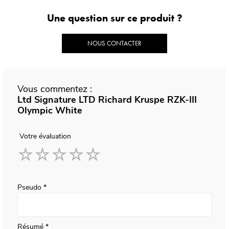
Une question sur ce produit ?
NOUS CONTACTER
Vous commentez :
Ltd Signature LTD Richard Kruspe RZK-III
Olympic White
Votre évaluation
1
2
3
4
5
star
stars
stars
stars
stars
Pseudo
Résumé