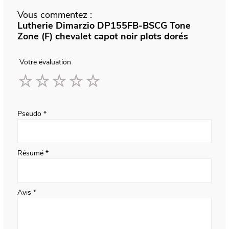
Vous commentez :
Lutherie Dimarzio DP155FB-BSCG Tone
Zone (F) chevalet capot noir plots dorés
Votre évaluation
1
2
3
4
5
star
stars
stars
stars
stars
Pseudo
Résumé
Avis