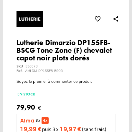
Lutherie Dimarzio DP155FB-
BSCG Tone Zone (F) chevalet
capot noir plots dorés
SKU
530878
Ref.
AMI DM-DP155FB-BSCG
Soyez le premier à commenter ce produit
EN STOCK
79,90
€
3 x
4 x
19,99 €
19,97 €
puis 3 x
(sans frais)