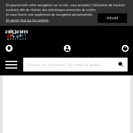
En poursuivant votre navigation sur ce site, vous acceptez l'utilisation de traceurs
(cookies) afin de réaliser des statistiques anonymes de visites
Vent
& Violon
et vous fournir une expérience de navigation personnalisée.
FERMER
En savoir plus sur les cookies
.
Accessoires
Pièces détachées