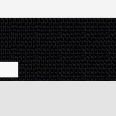
Contact & SAV
2 rue de Milan
44470
Thouaré-sur-Loire
France