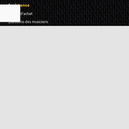
Assistance
Guides d'achat
Questions des musiciens
Modes de livraison
Modes de paiement
Retours produits
Garanties produits
Service après vente
Centres techniques agréés Algam
Carte des luthiers guitare français
Qui sommes-nous ?
Pourquoi nous faire confiance ?