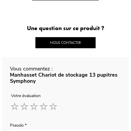
Une question sur ce produit ?
NOUS CONTACTER
Vous commentez :
Manhasset Chariot de stockage 13 pupitres
Symphony
Votre évaluation
1
2
3
4
5
star
stars
stars
stars
stars
Pseudo