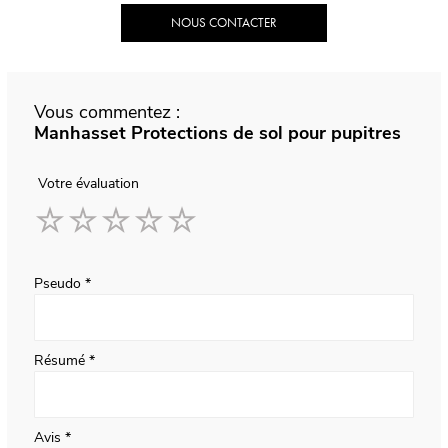
NOUS CONTACTER
Vous commentez :
Manhasset Protections de sol pour pupitres
Votre évaluation
1
2
3
4
5
star
stars
stars
stars
stars
Pseudo
Résumé
Avis