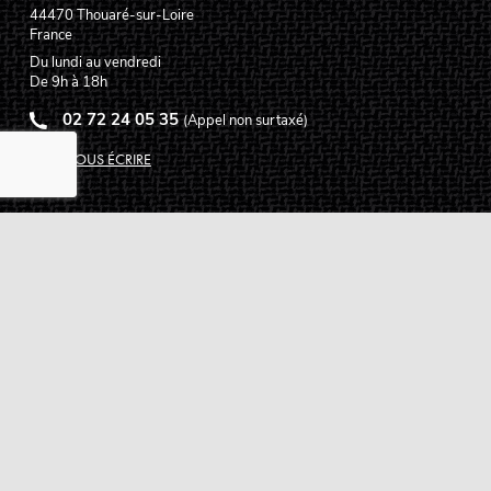
44470
Thouaré-sur-Loire
France
Du lundi au vendredi
De 9h à 18h
02 72 24 05 35
(Appel non surtaxé)
NOUS ÉCRIRE
Assistance
Guides d'achat
Questions des musiciens
Modes de livraison
Modes de paiement
Retours produits
Garanties produits
Service après vente
Centres techniques agréés Algam