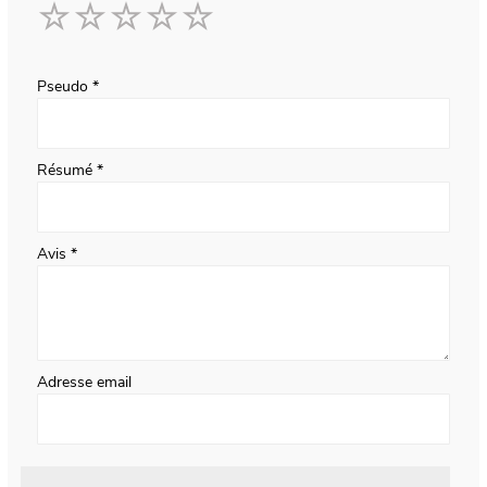
1
2
3
4
5
star
stars
stars
stars
stars
Pseudo
Résumé
Avis
Adresse email