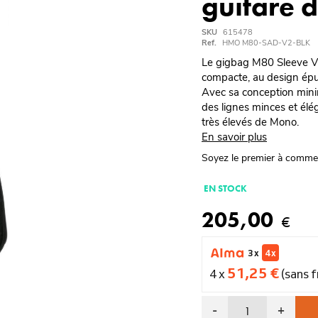
guitare 
SKU
615478
Ref.
HMO M80-SAD-V2-BLK
Le gigbag M80 Sleeve V2 
compacte, au design épur
Avec sa conception mini
des lignes minces et élé
très élevés de Mono.
En savoir plus
Soyez le premier à comme
EN STOCK
205,00
€
3 x
4 x
51,25 €
4 x
(sans f
-
+