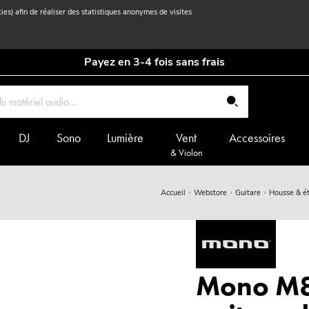
kies) afin de réaliser des statistiques anonymes de visites
Payez en 3-4 fois sans frais
DJ
Sono
Lumière
Vent
Accessoires
& Violon
Accueil
Webstore
Guitare
Housse & ét
Mono M8