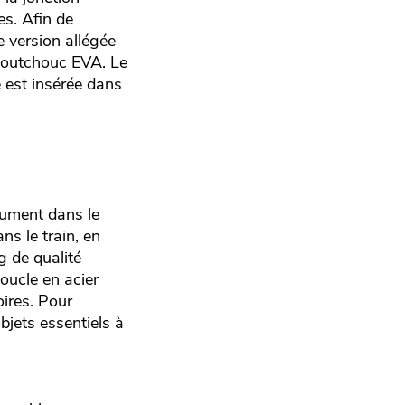
s. Afin de
e version allégée
aoutchouc EVA. Le
e est insérée dans
rument dans le
ns le train, en
g de qualité
oucle en acier
oires. Pour
bjets essentiels à