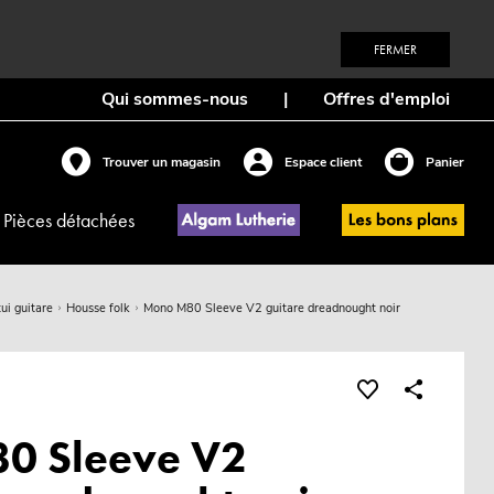
FERMER
Qui sommes-nous
|
Offres d'emploi
Trouver un magasin
Espace client
Panier
Pièces détachées
ui guitare
Housse folk
Mono M80 Sleeve V2 guitare dreadnought noir
0 Sleeve V2