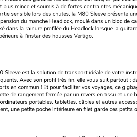
 plus mince et soumis à de fortes contraintes mécanique
rtie sensible lors des chutes, la M80 Sleeve présente un
spension du manche Headlock, moulé dans un bloc de c
é dans la rainure profilée du Headlock lorsque la guitar
périeure à l'instar des housses Vertigo.
 Sleeve est la solution de transport idéale de votre inst
ents. Avec son profil très fin, elle vous suit partout : da
orts en commun ! Et pour faciliter vos voyages, ce gigba
te de rangement fermée par un revers en tissu et une b
 ordinateurs portables, tablettes, câbles et autres access
nt, une petite poche intérieure en filet garde ces petits o