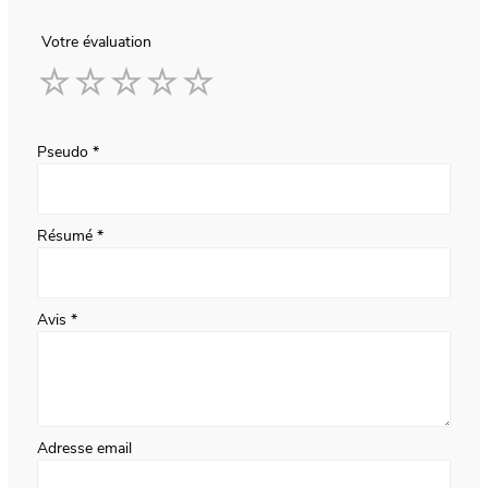
Votre évaluation
1
2
3
4
5
star
stars
stars
stars
stars
Pseudo
Résumé
Avis
Adresse email