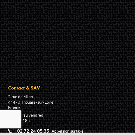
Contact & SAV
2 rue de Milan
44470
Thouaré-sur-Loire
France
Du lundi au vendredi
De 9h à 18h
02 72 24 05 35
(Appel non surtaxé)