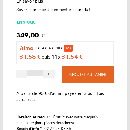
En savoir plus
Soyez le premier à commenter ce produit
EN STOCK
349,00
€
3 x
4 x
6 x
10 x
12 x
31,58 €
31,54 €
puis 11 x
-
+
AJOUTER AU PANIER
À partir de 90 € d'achat, payez en 3 ou 4 fois
sans frais
G
Livraison et retour :
ratuit avec votre magasin
partenaire (hors pièces détachées)
Besoin d'info ?
02 72 24 05 35