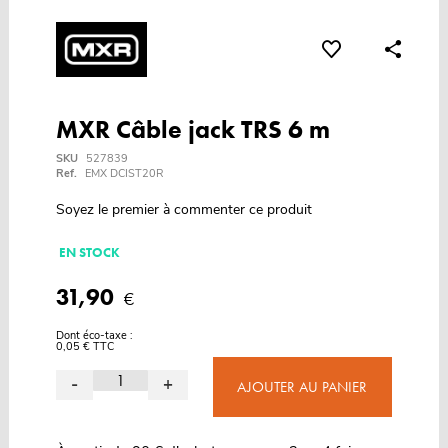
MXR Câble jack TRS 6 m
SKU
527839
Ref.
EMX DCIST20R
Soyez le premier à commenter ce produit
EN STOCK
31,90
€
Dont éco-taxe :
0,05 € TTC
-
+
AJOUTER AU PANIER