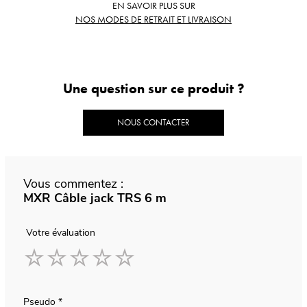
EN SAVOIR PLUS SUR
NOS MODES DE RETRAIT ET LIVRAISON
Une question sur ce produit ?
NOUS CONTACTER
Vous commentez :
MXR Câble jack TRS 6 m
Votre évaluation
1
2
3
4
5
star
stars
stars
stars
stars
Pseudo