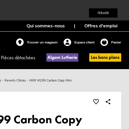
FERMER
Qui sommes-nous
|
Offres d'emploi
Trouver un magasin
Espace client
Panier
Pièces détachées
e
Reverb / Delay
MXR M299 Carbon Copy Mini
9 Carbon Copy