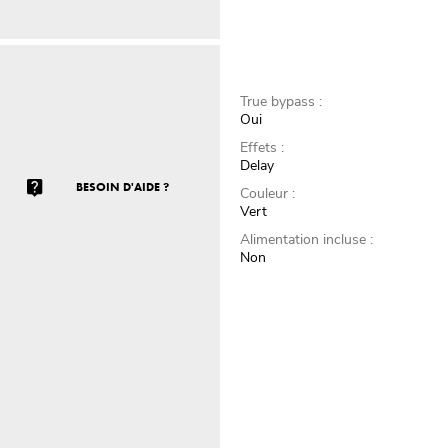
True bypass :
Oui
Effets :
Delay
BESOIN D'AIDE ?
Couleur :
Vert
Alimentation incluse :
Non