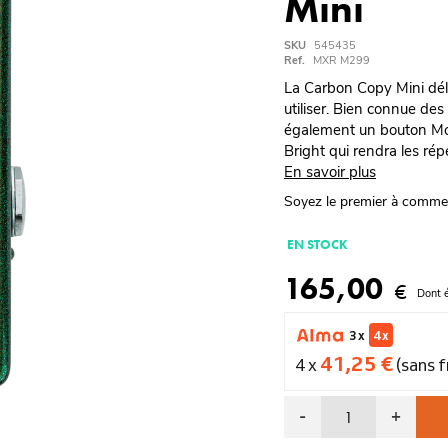
Mini
SKU
545435
Ref.
MXR M299
La Carbon Copy Mini déli
utiliser. Bien connue des
également un bouton Mod
Bright qui rendra les rép
En savoir plus
Soyez le premier à comme
EN STOCK
165,00
€
Dont 
3 x
4 x
41,25 €
4 x
(sans f
-
+