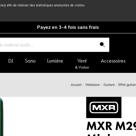
kies) afin de réaliser des statistiques anonymes de visites
Payez en 3-4 fois sans frais
DJ
Sono
Lumière
Vent
Accessoires
& Violon
Accueil
Webstore
Guitare
Effet guitar
MXR M29