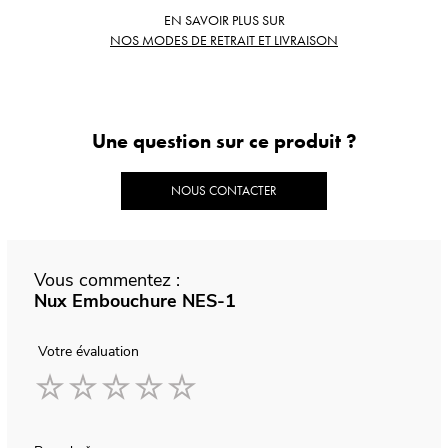
EN SAVOIR PLUS SUR
NOS MODES DE RETRAIT ET LIVRAISON
Une question sur ce produit ?
NOUS CONTACTER
Vous commentez :
Nux Embouchure NES-1
Votre évaluation
1
2
3
4
5
star
stars
stars
stars
stars