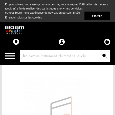
En poursuivant votre navigation sur ce site, vous acceptez l'utilisation de traceurs
(cookies) afin de réaliser des statistiques anonymes de visites
Vent
& Violon
et vous fournir une expérience de navigation personnalisée.
FERMER
En savoir plus sur les cookies
.
Accessoires
Pièces détachées