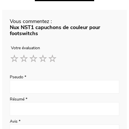
Vous commentez :
Nux NST1 capuchons de couleur pour
footswitchs
Votre évaluation
1
2
3
4
5
star
stars
stars
stars
stars
Pseudo
Résumé
Avis