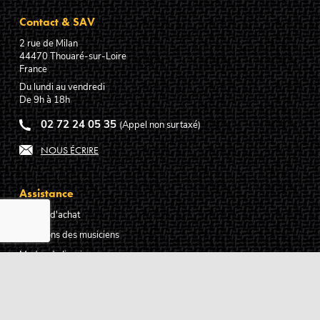
Contact & SAV
2 rue de Milan
44470
Thouaré-sur-Loire
France
Du lundi au vendredi
De 9h à 18h
02 72 24 05 35
(Appel non surtaxé)
NOUS ÉCRIRE
Assistance
Guides d'achat
Questions des musiciens
Modes de livraison
Modes de paiement
Retours produits
Garanties produits