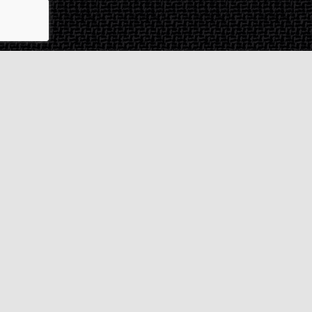
Contact & SAV
2 rue de Milan
44470
Thouaré-sur-Loire
France
Du lundi au vendredi
De 9h à 18h
02 72 24 05 35
(Appel non surtaxé)
NOUS ÉCRIRE
Assistance
Guides d'achat
Questions des musiciens
Modes de livraison