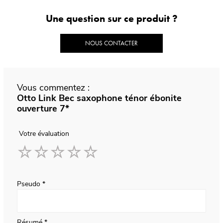
Une question sur ce produit ?
NOUS CONTACTER
Vous commentez :
Otto Link Bec saxophone ténor ébonite
ouverture 7*
Votre évaluation
1
2
3
4
5
star
stars
stars
stars
stars
Pseudo
Résumé