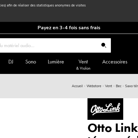
kies) afin de réaliser des statistiques anonymes de visites
Payez en 3-4 fois sans frais
DJ
Sono
Lumière
Vent
Accessoires
& Violon
Accueil
Webstore
Vent
Bec
Saxo té
Otto Lin