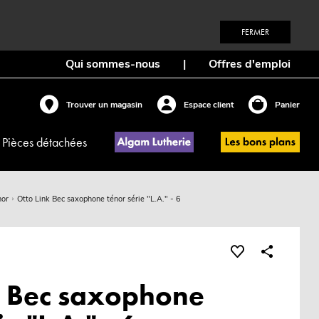
FERMER
Qui sommes-nous
|
Offres d'emploi
Trouver un magasin
Espace client
Panier
Pièces détachées
nor
Otto Link Bec saxophone ténor série "L.A." - 6
k Bec saxophone