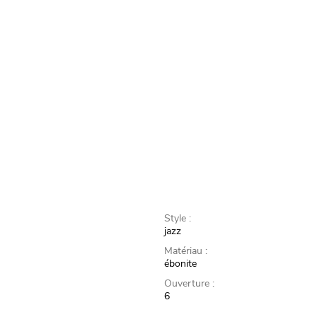
Style :
jazz
Matériau :
ébonite
Ouverture :
6