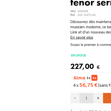
ténor séri
SKU
606599
Ref.
AOL OLETLA6
Découvrez dès maintenan
musicien moderne, ce be
Link et d'un nouveau desi
En savoir plus
Soyez le premier à comme
EN STOCK
227,00
€
3 x
4 x
56,75 €
4 x
(sans f
-
+