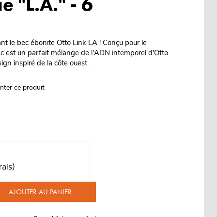
e "L.A." - 6
t le bec ébonite Otto Link LA ! Conçu pour le
c est un parfait mélange de l'ADN intemporel d'Otto
gn inspiré de la côte ouest.
nter ce produit
rais)
AJOUTER AU PANIER