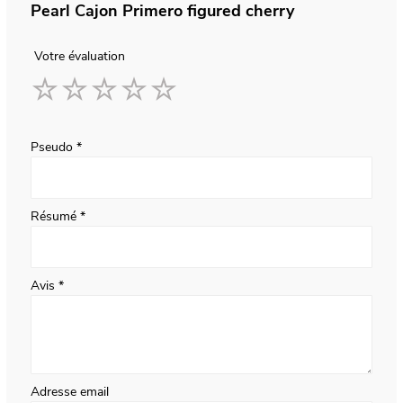
Pearl Cajon Primero figured cherry
Votre évaluation
1
2
3
4
5
star
stars
stars
stars
stars
Pseudo
Résumé
Avis
Adresse email