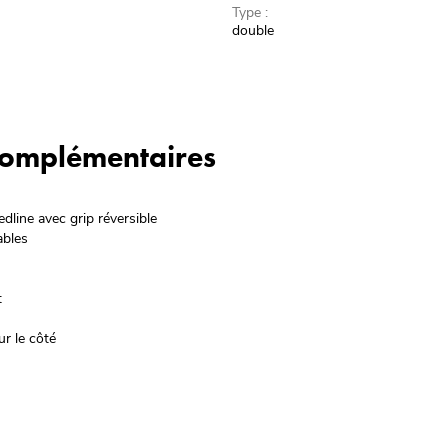
Type :
double
 complémentaires
edline avec grip réversible
ables
t
r le côté