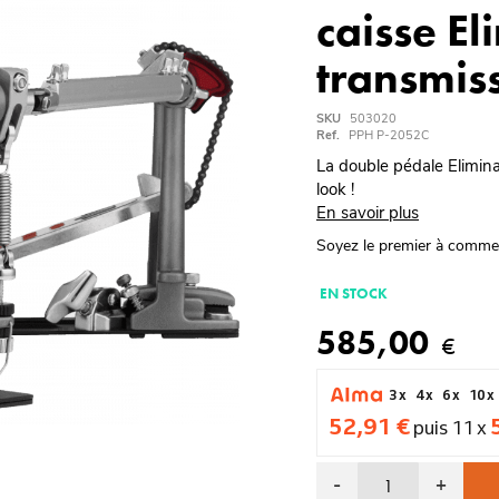
caisse El
transmis
SKU
503020
Ref.
PPH P-2052C
La double pédale Elimina
look !
En savoir plus
Soyez le premier à comme
EN STOCK
585,00
€
3 x
4 x
6 x
10 x
52,91 €
puis 11 x
-
+