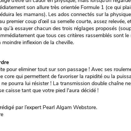
ligé d’être un cador en physique, mais lorsqu’on regarde 
iatement son allure très orientée Formule 1 (ce qui plai
ui séduira les mamans). Les ados connectés sur la physiq
 au premier coup d’œil sa semelle courte, assez relevée, 
a qu’à essayer chacun des trois réglages proposés (soup
immédiatement que tous ces critères rassemblés sont le 
 moindre inflexion de la cheville.
rdre
aite pour eliminer tout sur son passage ! Avec ses rouleme
e core qui permettent de favoriser la rapidité ou la puis
n ne pourra lui résister ! La transmission double chaîne n
e caisse tant que votre pied l'aura décidé !
édigé par l’expert
Pearl
Algam Webstore.
re