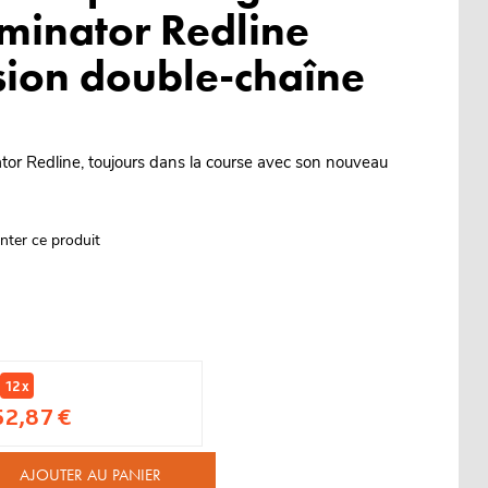
iminator Redline
sion double-chaîne
tor Redline, toujours dans la course avec son nouveau
nter ce produit
12 x
52,87 €
AJOUTER AU PANIER