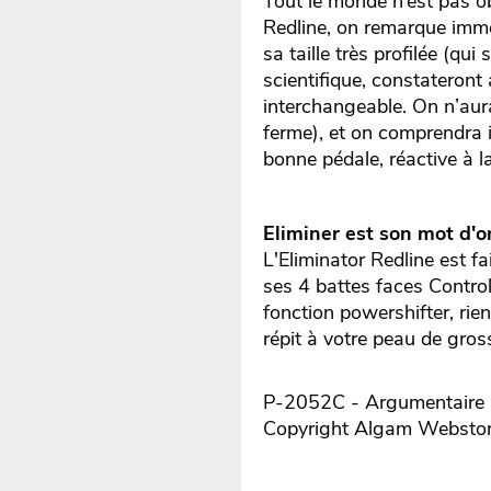
Tout le monde n’est pas ob
Redline, on remarque imméd
sa taille très profilée (q
scientifique, constateront
interchangeable. On n’aur
ferme), et on comprendra 
bonne pédale, réactive à la
Eliminer est son mot d'o
L'Eliminator Redline est f
ses 4 battes faces Control
fonction powershifter, rie
répit à votre peau de gross
P-2052C - Argumentaire r
Copyright Algam Websto