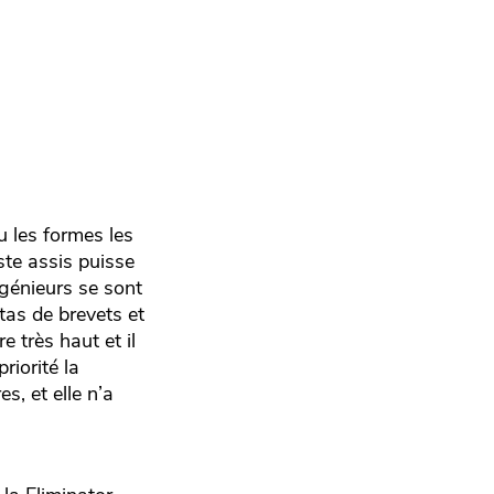
u les formes les
ste assis puisse
ngénieurs se sont
tas de brevets et
e très haut et il
riorité la
s, et elle n’a