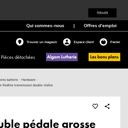
FERMER
Qui sommes-nous
|
Offres d'emploi
Trouver un magasin
Espace client
Panier
Pièces détachées
ires batterie
Hardware
or Redline transmission double-chaîne
uble pédale grosse