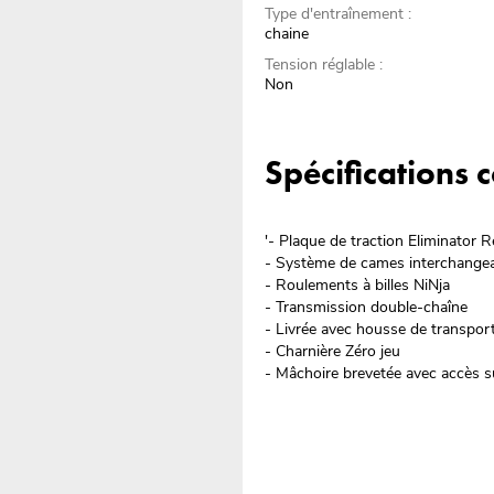
Type d'entraînement :
chaine
Tension réglable :
Non
Spécifications
'- Plaque de traction Eliminator R
- Système de cames interchange
- Roulements à billes NiNja
- Transmission double-chaîne
- Livrée avec housse de transpor
- Charnière Zéro jeu
- Mâchoire brevetée avec accès su