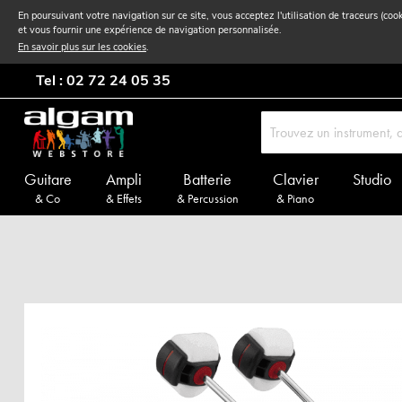
En poursuivant votre navigation sur ce site, vous acceptez l'utilisation de traceurs (coo
et vous fournir une expérience de navigation personnalisée.
En savoir plus sur les cookies
.
Tel : 02 72 24 05 35
Guitare
Ampli
Batterie
Clavier
Studio
& Co
& Effets
& Percussion
& Piano