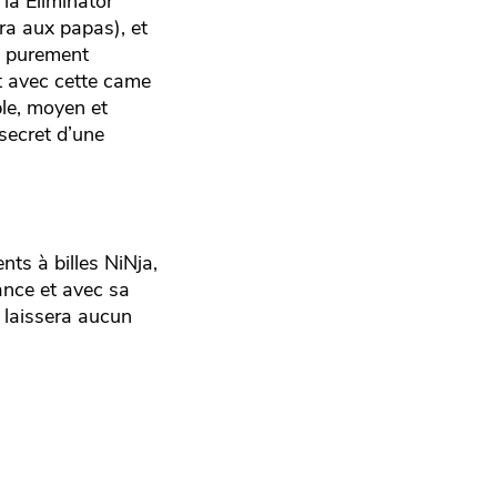
la Eliminator
ra aux papas), et
ue purement
et avec cette came
le, moyen et
secret d’une
nts à billes NiNja,
sance et avec sa
e laissera aucun