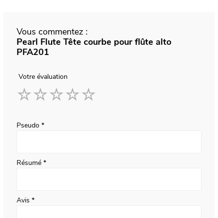
Vous commentez :
Pearl Flute Tête courbe pour flûte alto
PFA201
Votre évaluation
1
2
3
4
5
star
stars
stars
stars
stars
Pseudo
Résumé
Avis