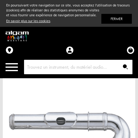
En poursuivant votre navigation sur ce site, vous acceptez l'utilisation de traceurs
(cookies) afin de réaliser des statistiques anonymes de visites
Vent
& Violon
et vous fournir une expérience de navigation personnalisée.
FERMER
En savoir plus sur les cookies
.
Accessoires
Pièces détachées