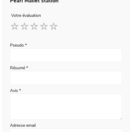
Pearl Mallet station
Votre évaluation
1
2
3
4
5
star
stars
stars
stars
stars
Pseudo
Résumé
Avis
Adresse email