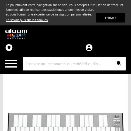
En poursuivant votre navigation sur ce site, vous acceptez l'utilisation de traceurs
(cookies) afin de réaliser des statistiques anonymes de visites
Vent
& Violon
et vous fournir une expérience de navigation personnalisée.
FERMER
En savoir plus sur les cookies
.
Accessoires
Pièces détachées