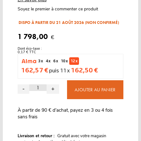
Soyez le premier à commenter ce produit
DISPO À PARTIR DU 21 AOÛT 2026 (NON CONFIRMÉ)
1 798,00
€
Dont éco-taxe :
0,17 € TTC
3 x
4 x
6 x
10 x
12 x
162,57 €
162,50 €
puis 11 x
-
+
AJOUTER AU PANIER
À partir de 90 € d'achat, payez en 3 ou 4 fois
sans frais
G
Livraison et retour :
ratuit avec votre magasin