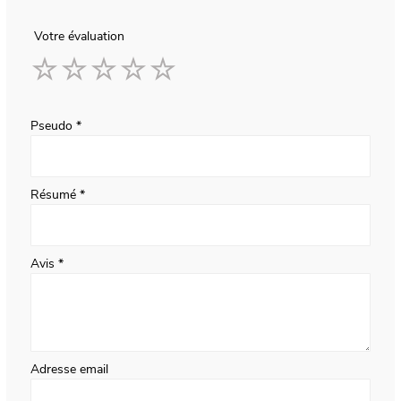
Votre évaluation
1
2
3
4
5
star
stars
stars
stars
stars
Pseudo
Résumé
Avis
Adresse email