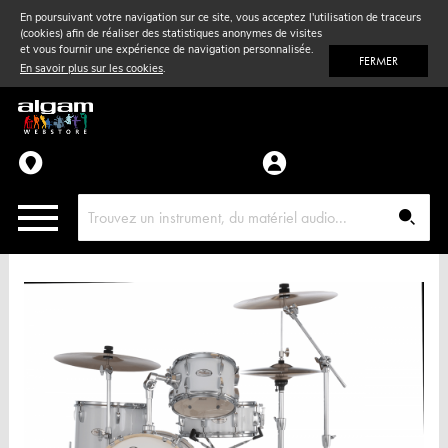
En poursuivant votre navigation sur ce site, vous acceptez l'utilisation de traceurs
(cookies) afin de réaliser des statistiques anonymes de visites
Vent
& Violon
et vous fournir une expérience de navigation personnalisée.
FERMER
En savoir plus sur les cookies
.
Accessoires
Pièces détachées