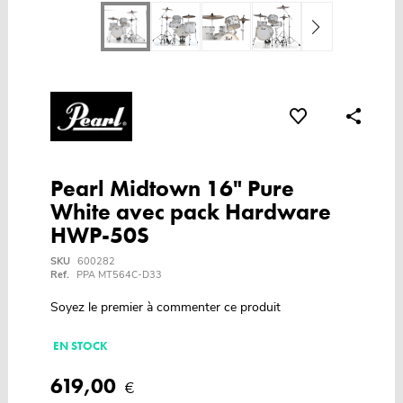
Pearl Midtown 16" Pure
White avec pack Hardware
HWP-50S
SKU
600282
Ref.
PPA MT564C-D33
Soyez le premier à commenter ce produit
EN STOCK
619,00
€