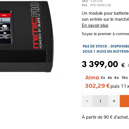
SKU
526108
Ref.
PPE MIMP24B
Un module pour batteries
son entrée sur le marché 
En savoir plus
Soyez le premier à comme
PAS DE STOCK - DISPONI
SOUS 1 MOIS EN MOYEN
3 399,00
€
3 x
4 x
6 x
10 x
302,29 €
puis 11 
-
+
À partir de 90 € d'achat,