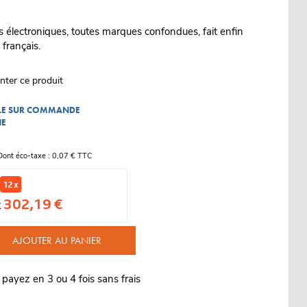
 électroniques, toutes marques confondues, fait enfin
français.
nter ce produit
BLE SUR COMMANDE
NE
Dont éco-taxe : 0,07 € TTC
12 x
302,19 €
x
AJOUTER AU PANIER
 payez en 3 ou 4 fois sans frais