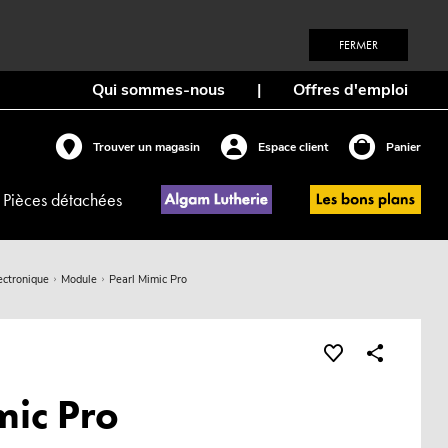
FERMER
Qui sommes-nous
|
Offres d'emploi
Trouver un magasin
Espace client
Panier
Pièces détachées
ectronique
Module
Pearl Mimic Pro
mic Pro