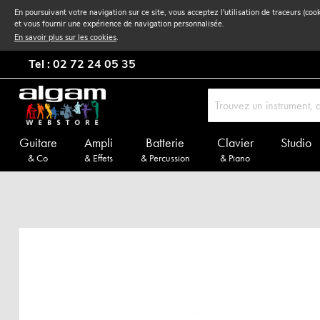
En poursuivant votre navigation sur ce site, vous acceptez l'utilisation de traceurs (coo
et vous fournir une expérience de navigation personnalisée.
En savoir plus sur les cookies
.
Tel : 02 72 24 05 35
Guitare
Ampli
Batterie
Clavier
Studio
& Co
& Effets
& Percussion
& Piano