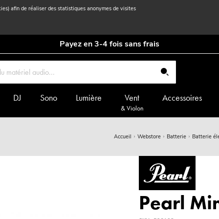
kies) afin de réaliser des statistiques anonymes de visites
Payez en 3-4 fois sans frais
DJ
Sono
Lumière
Vent
Accessoires
& Violon
Accueil
Webstore
Batterie
Batterie él
Pearl Mi