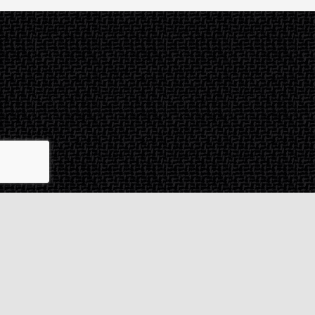
Contact & SAV
2 rue de Milan
44470
Thouaré-sur-Loire
France
Du lundi au vendredi
De 9h à 18h