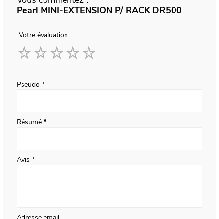
Vous commentez :
Pearl MINI-EXTENSION P/ RACK DR500
Votre évaluation
1
2
3
4
5
star
stars
stars
stars
stars
Pseudo
Résumé
Avis
Adresse email