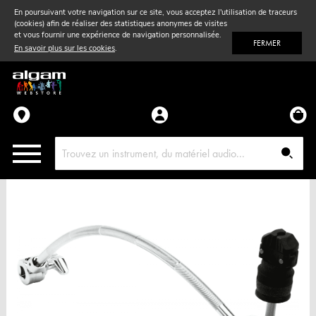
En poursuivant votre navigation sur ce site, vous acceptez l'utilisation de traceurs
(cookies) afin de réaliser des statistiques anonymes de visites
Vent
& Violon
et vous fournir une expérience de navigation personnalisée.
FERMER
En savoir plus sur les cookies
.
Accessoires
Pièces détachées