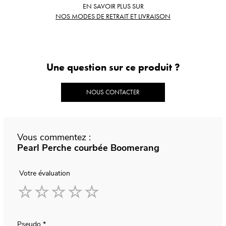
EN SAVOIR PLUS SUR
NOS MODES DE RETRAIT ET LIVRAISON
Une question sur ce produit ?
NOUS CONTACTER
Vous commentez :
Pearl Perche courbée Boomerang
Votre évaluation
1
2
3
4
5
star
stars
stars
stars
stars
Pseudo