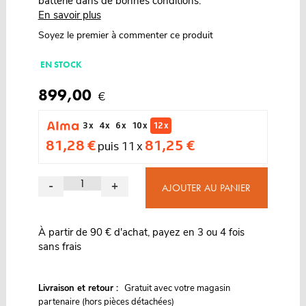
batterie dans de bonnes conditions.
En savoir plus
Soyez le premier à commenter ce produit
EN STOCK
899,00
€
3 x
4 x
6 x
10 x
12 x
81,28 €
81,25 €
puis 11 x
-
+
AJOUTER AU PANIER
À partir de 90 € d'achat, payez en 3 ou 4 fois
sans frais
G
Livraison et retour :
ratuit avec votre magasin
partenaire (hors pièces détachées)