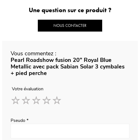
Une question sur ce produit ?
NOUS CONTACTER
Vous commentez :
Pearl Roadshow fusion 20" Royal Blue
Metallic avec pack Sabian Solar 3 cymbales
+ pied perche
Votre évaluation
1
2
3
4
5
star
stars
stars
stars
stars
Pseudo