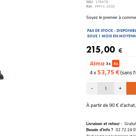
SKU
178478
Ref.
PPH C-1030
Soyez le premier à comme
PAS DE STOCK - DISPONI
SOUS 1 MOIS EN MOYEN
215,00
€
3 x
4 x
53,75 €
4 x
(sans f
-
+
À partir de 90 € d'achat,
G
Livraison et retour :
ratu
Besoin d'info ?
02 72 24 0