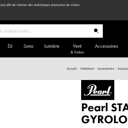
kies) afin de réaliser des statistiques anonymes de visites
DJ
Sono
Lumière
Vent
Accessoires
& Violon
Accueil
Webstore
Accessoires
Accesso
Pearl S
GYROLO