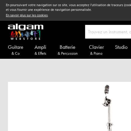
En poursuivant votre navigation sur ce site, vous acceptez l'utilisation de traceurs (coo
et vous fournir une expérience de navigation personnalisée.
En savoir plus sur les cookies
.
Guitare
Ampli
Batterie
Clavier
Studio
& Co
& Effets
& Percussion
& Piano