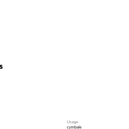
s
Usage :
cymbale