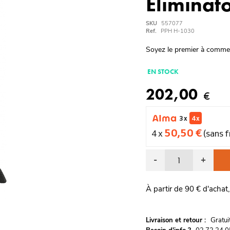
Eliminato
SKU
557077
Ref.
PPH H-1030
Soyez le premier à comme
EN STOCK
202,00
€
3 x
4 x
50,50 €
4 x
(sans f
-
+
À partir de 90 € d'achat,
G
Livraison et retour :
ratu