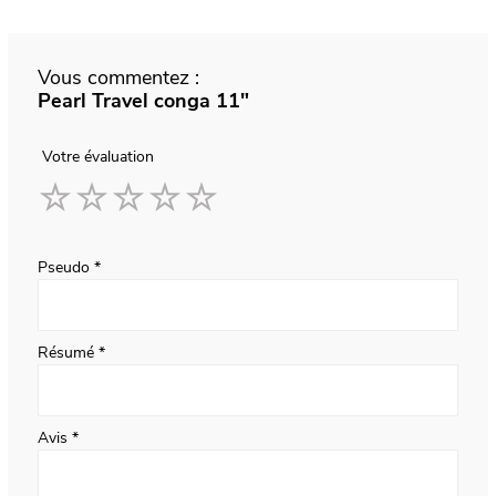
Vous commentez :
Pearl Travel conga 11"
Votre évaluation
1
2
3
4
5
star
stars
stars
stars
stars
Pseudo
Résumé
Avis