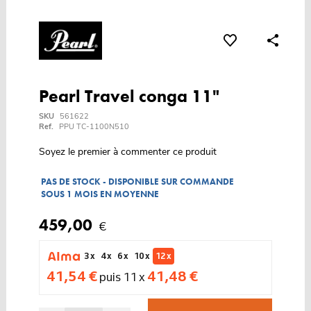
Pearl Travel conga 11"
SKU
561622
Ref.
PPU TC-1100N510
Soyez le premier à commenter ce produit
PAS DE STOCK - DISPONIBLE SUR COMMANDE
SOUS 1 MOIS EN MOYENNE
459,00
€
3 x
4 x
6 x
10 x
12 x
41,54 €
41,48 €
puis 11 x