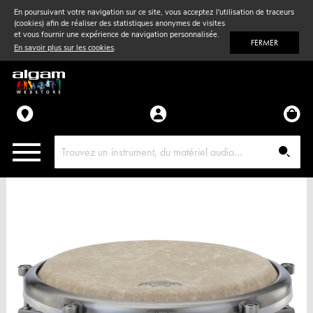
En poursuivant votre navigation sur ce site, vous acceptez l'utilisation de traceurs
(cookies) afin de réaliser des statistiques anonymes de visites
Vent
& Violon
et vous fournir une expérience de navigation personnalisée.
FERMER
En savoir plus sur les cookies
.
Accessoires
Pièces détachées