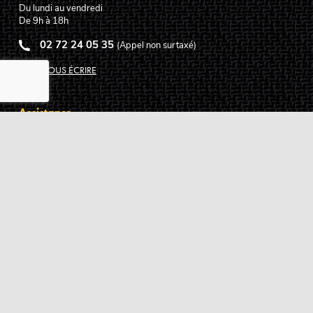
Du lundi au vendredi
De 9h à 18h
02 72 24 05 35
(Appel non surtaxé)
NOUS ÉCRIRE
Assistance
Guides d'achat
Questions des musiciens
Modes de livraison
Modes de paiement
Retours produits
Garanties produits
Service après vente
Centres techniques agréés Algam
Carte des luthiers guitare français
Qui sommes-nous ?