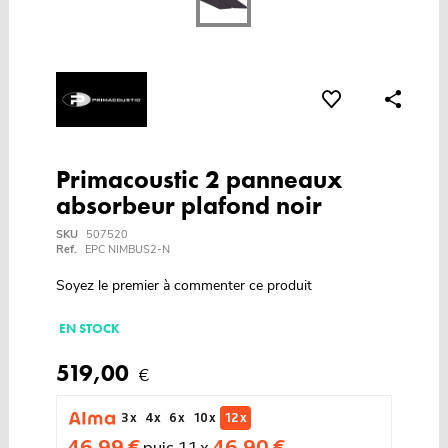
Primacoustic 2 panneaux
absorbeur plafond noir
SKU
507520
Ref.
EPC NIMBUS2-N
Soyez le premier à commenter ce produit
EN STOCK
519,00
€
3 x
4 x
6 x
10 x
12 x
46,99 €
46,90 €
puis 11 x