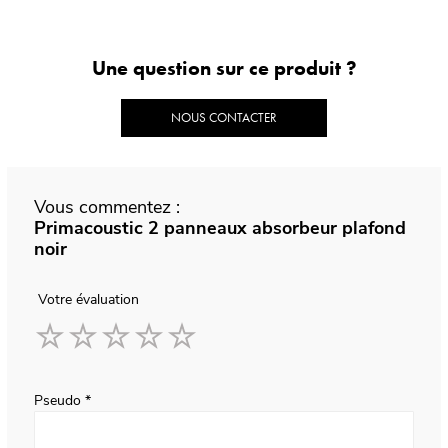
Une question sur ce produit ?
NOUS CONTACTER
Vous commentez :
Primacoustic 2 panneaux absorbeur plafond
noir
Votre évaluation
1
2
3
4
5
star
stars
stars
stars
stars
Pseudo