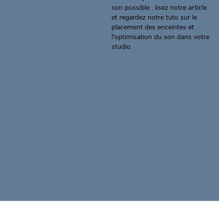
son possible :
lisez notre article
et regardez notre tuto sur le
placement des enceintes et
l'optimisation du son dans votre
studio.