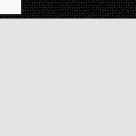
Contact & SAV
2 rue de Milan
44470
Thouaré-sur-Loire
France
Du lundi au vendredi
De 9h à 18h
02 72 24 05 35
(Appel non surtaxé)
NOUS ÉCRIRE
Assistance