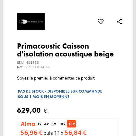
Primacoustic Caisson
d'isolation acoustique beige
SKU
491856
Ref.
EPC GOTRAP-B
Soyez le premier à commenter ce produit
PAS DE STOCK - DISPONIBLE SUR COMMANDE
SOUS 1 MOIS EN MOYENNE
629,00
€
3 x
4 x
6 x
10 x
12 x
56,96 €
56,84 €
puis 11 x