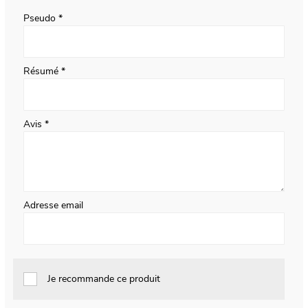
star
stars
stars
stars
stars
Pseudo
Résumé
Avis
Adresse email
Je recommande ce produit