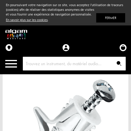
En poursuivant votre navigation sur ce site, vous acceptez l'utilisation de traceurs
(cookies) afin de réaliser des statistiques anonymes de visites
Vent
& Violon
et vous fournir une expérience de navigation personnalisée.
FERMER
En savoir plus sur les cookies
.
Accessoires
Pièces détachées