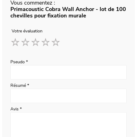
Vous commentez :
Primacoustic Cobra Wall Anchor - lot de 100
chevilles pour fixation murale
Votre évaluation
1
2
3
4
5
star
stars
stars
stars
stars
Pseudo
Résumé
Avis