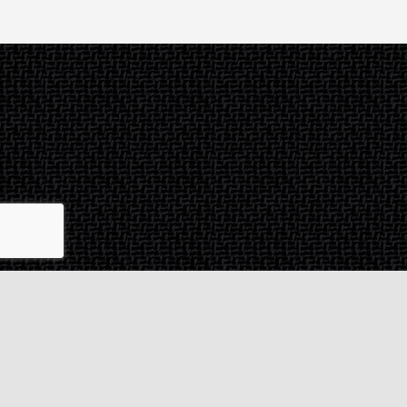
Contact & SAV
2 rue de Milan
44470
Thouaré-sur-Loire
France
Du lundi au vendredi