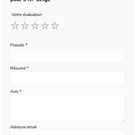
Votre évaluation
1
2
3
4
5
star
stars
stars
stars
stars
Pseudo
Résumé
Avis
Adresse email